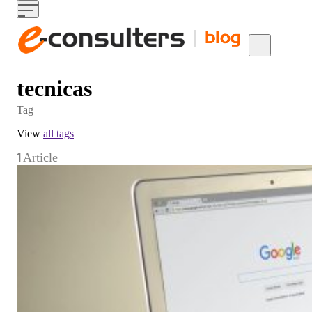
Skip to content
tecnicas
Tag
View
all tags
1
Article