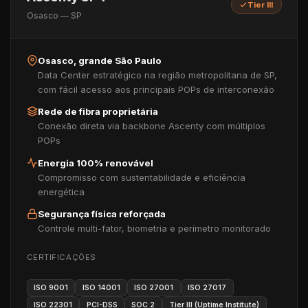
Tier III
Osasco — SP
Osasco, grande São Paulo
Data Center estratégico na região metropolitana de SP,
com fácil acesso aos principais POPs de interconexão
Rede de fibra proprietária
Conexão direta via backbone Ascenty com múltiplos
POPs
Energia 100% renovável
Compromisso com sustentabilidade e eficiência
energética
Segurança física reforçada
Controle multi-fator, biometria e perímetro monitorado
CERTIFICAÇÕES
ISO 9001
ISO 14001
ISO 27001
ISO 27017
ISO 22301
PCI-DSS
SOC 2
Tier III (Uptime Institute)